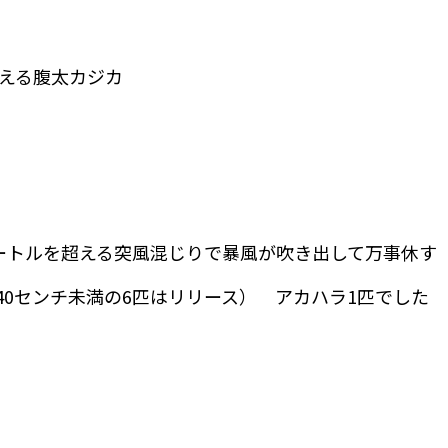
える腹太カジカ
ートルを超える突風混じりで暴風が吹き出して万事休す
ち40センチ未満の6匹はリリース） アカハラ1匹でした