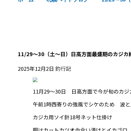
11/29～30（土～日）日高方面最盛期のカジカ
2025年12月2日
釣行記
11月29～30日 日高方面で今が旬のカ
午前1時西寄りの強風でシケのため 波
カジカ用ソイ針18号ネット仕掛け
餌はカットカツオ血合い漬けとイカゴロ