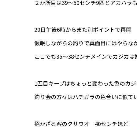
２か所目は39～50センチ9匹とアカハラ
29日午後6時からまた別ポイントで再開
仮眠しながらの釣りで真面目にはやらな
ここでも35～38センチメインでカジカは
1匹目キープはちょっと変わった色のカジ
釣り会の方々はハチガラの色合いに似て
招かざる客のクサウオ 40センチほど