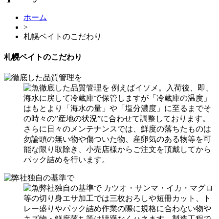
ホーム
>
札幌ベイトのこだわり
札幌ベイトのこだわり
徹底した品質管理を
例えばイソメ。入荷後、即、
海水に戻して冷蔵庫で保管しますが「冷蔵庫の温度」
はもとより「海水の量」や「塩分濃度」に至るまでそ
の時々の”産地の状況”に合わせて調整しております。
さらに日々のメンテナンスでは、鮮度の落ちたものは
勿論頭の無い物や傷ついた物、産卵気のある物等を可
能な限り取除き、小売店様からご注文を頂戴してから
パック詰めを行います。
弊社独自の基準で
カツオ・サンマ・イカ・マグロ
等の切り身エサ加工では三枚おろしや短冊カット、ト
レー盛りやパック詰め作業の際に規格に合わない物や
キズ物・鮮度落ち等は躊躇なくハネます。製造工程で