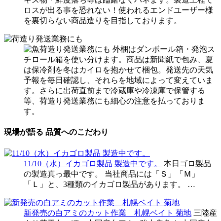
ロスが出る事を恐れない！使われるエンドユーザー様
を裏切らない商品造りを目指しております。
荷造り発送業務にも
外梱はダンボール箱・発泡ス
チロール箱を使い分けます。商品は新聞紙で包み、夏
は保冷剤を冬はカイロを抱かせて梱包。発送先の天気
予報を毎日確認し、それらを地域によって変えていま
す。さらに出荷直前まで冷蔵庫や冷凍庫で保管する
等、荷造り発送業務にも細心の注意を払っておりま
す。
現場が語る 品質へのこだわり
11/10（水）イカゴロ製品 製造中です。
本日ゴロ製品
の製造真っ最中です。 当社商品には「Ｓ」「Ｍ」
「Ｌ」と、3種類のイカゴロ製品があります。 …
新発売の白アミのカット作業 札幌ベイト 菊地
三陸産