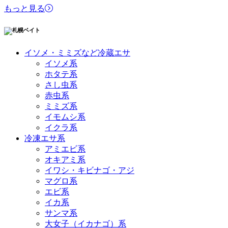
もっと見る
イソメ・ミミズなど冷蔵エサ
イソメ系
ホタテ系
さし虫系
赤虫系
ミミズ系
イモムシ系
イクラ系
冷凍エサ系
アミエビ系
オキアミ系
イワシ・キビナゴ・アジ
マグロ系
エビ系
イカ系
サンマ系
大女子（イカナゴ）系