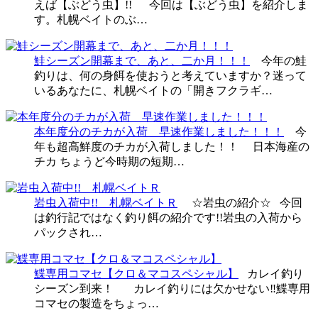
えば【ぶどう虫】!! 今回は【ぶどう虫】を紹介しま
す。札幌ベイトのぶ…
鮭シーズン開幕まで、あと、二か月！！！
今年の鮭
釣りは、何の身餌を使おうと考えていますか？迷って
いるあなたに、札幌ベイトの「開きフクラギ…
本年度分のチカが入荷 早速作業しました！！！
今
年も超高鮮度のチカが入荷しました！！ 日本海産の
チカ ちょうど今時期の短期…
岩虫入荷中!! 札幌ベイトＲ
☆岩虫の紹介☆ 今回
は釣行記ではなく釣り餌の紹介です!!岩虫の入荷から
パックされ…
鰈専用コマセ【クロ＆マコスペシャル】
カレイ釣り
シーズン到来！ カレイ釣りには欠かせない‼鰈専用
コマセの製造をちょっ…