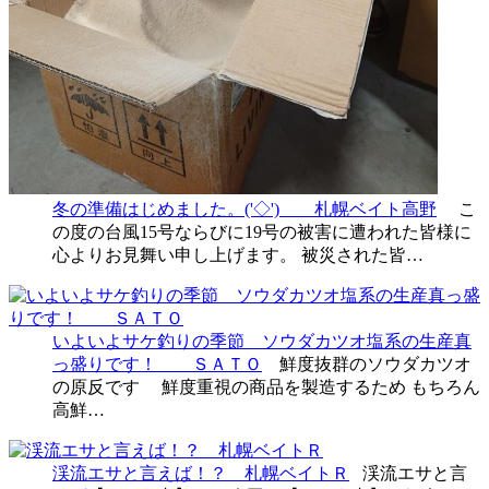
冬の準備はじめました。('◇')ゞ 札幌ベイト高野
こ
の度の台風15号ならびに19号の被害に遭われた皆様に
心よりお見舞い申し上げます。 被災された皆…
いよいよサケ釣りの季節 ソウダカツオ塩系の生産真
っ盛りです！ ＳＡＴＯ
鮮度抜群のソウダカツオ
の原反です 鮮度重視の商品を製造するため もちろん
高鮮…
渓流エサと言えば！？ 札幌ベイトＲ
渓流エサと言