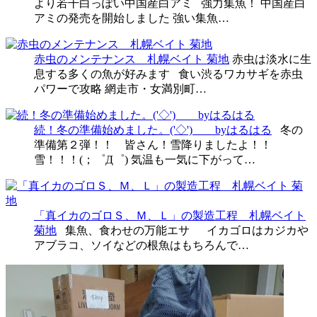
より若干白っぽい中国産白アミ 強力集魚！ 中国産白
アミの発売を開始しました 強い集魚…
赤虫のメンテナンス 札幌ベイト 菊地
赤虫は淡水に生
息する多くの魚が好みます 食い渋るワカサギを赤虫
パワーで攻略 網走市・女満別町…
続！冬の準備始めました。('◇')ゞ byはるはる
冬の
準備第２弾！！ 皆さん！雪降りましたよ！！
雪！！！(；゜Д゜) 気温も一気に下がって…
「真イカのゴロＳ、Ｍ、Ｌ」の製造工程 札幌ベイト
菊地
集魚、食わせの万能エサ イカゴロはカジカや
アブラコ、ソイなどの根魚はもちろんで…