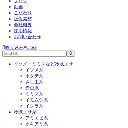
ブログ
動画
こだわり
販促素材
会社概要
採用情報
お問い合わせ
絞り込み
Close
イソメ・ミミズなど冷蔵エサ
イソメ系
ホタテ系
さし虫系
赤虫系
ミミズ系
イモムシ系
イクラ系
冷凍エサ系
アミエビ系
オキアミ系