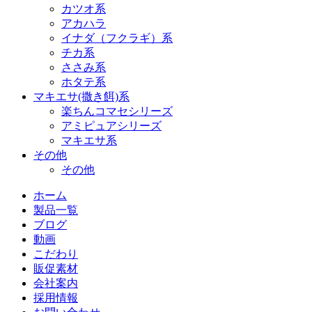
カツオ系
アカハラ
イナダ（フクラギ）系
チカ系
ささみ系
ホタテ系
マキエサ(撒き餌)系
楽ちんコマセシリーズ
アミピュアシリーズ
マキエサ系
その他
その他
ホーム
製品一覧
ブログ
動画
こだわり
販促素材
会社案内
採用情報