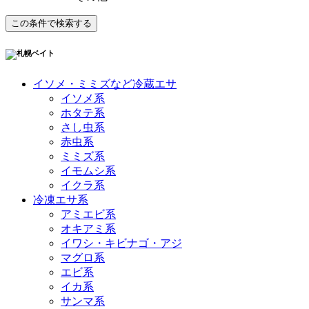
この条件で検索する
イソメ・ミミズなど冷蔵エサ
イソメ系
ホタテ系
さし虫系
赤虫系
ミミズ系
イモムシ系
イクラ系
冷凍エサ系
アミエビ系
オキアミ系
イワシ・キビナゴ・アジ
マグロ系
エビ系
イカ系
サンマ系