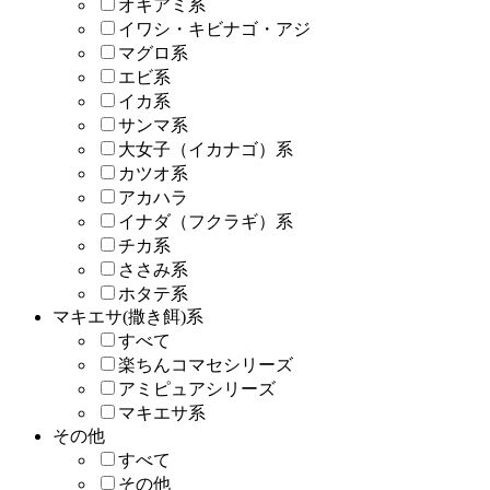
オキアミ系
イワシ・キビナゴ・アジ
マグロ系
エビ系
イカ系
サンマ系
大女子（イカナゴ）系
カツオ系
アカハラ
イナダ（フクラギ）系
チカ系
ささみ系
ホタテ系
マキエサ(撒き餌)系
すべて
楽ちんコマセシリーズ
アミピュアシリーズ
マキエサ系
その他
すべて
その他