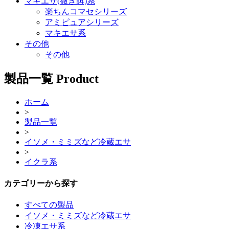
マキエサ(撒き餌)系
楽ちんコマセシリーズ
アミピュアシリーズ
マキエサ系
その他
その他
製品一覧
Product
ホーム
>
製品一覧
>
イソメ・ミミズなど冷蔵エサ
>
イクラ系
カテゴリーから探す
すべての製品
イソメ・ミミズなど冷蔵エサ
冷凍エサ系