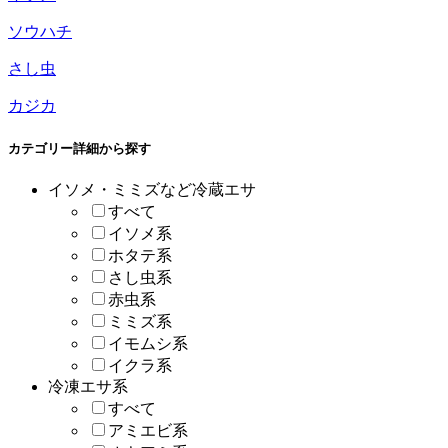
ソウハチ
さし虫
カジカ
カテゴリー詳細から探す
イソメ・ミミズなど冷蔵エサ
すべて
イソメ系
ホタテ系
さし虫系
赤虫系
ミミズ系
イモムシ系
イクラ系
冷凍エサ系
すべて
アミエビ系