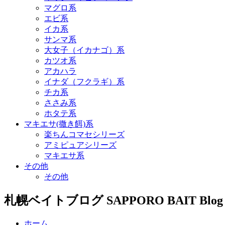
マグロ系
エビ系
イカ系
サンマ系
大女子（イカナゴ）系
カツオ系
アカハラ
イナダ（フクラギ）系
チカ系
ささみ系
ホタテ系
マキエサ(撒き餌)系
楽ちんコマセシリーズ
アミピュアシリーズ
マキエサ系
その他
その他
札幌ベイトブログ
SAPPORO BAIT Blog
ホーム