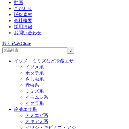
動画
こだわり
販促素材
会社概要
採用情報
お問い合わせ
絞り込み
Close
イソメ・ミミズなど冷蔵エサ
イソメ系
ホタテ系
さし虫系
赤虫系
ミミズ系
イモムシ系
イクラ系
冷凍エサ系
アミエビ系
オキアミ系
イワシ・キビナゴ・アジ