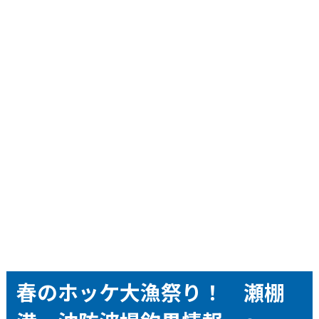
春のホッケ大漁祭り！ 瀬棚