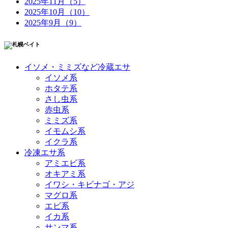
2025年11月（5）
2025年10月（10）
2025年9月（9）
イソメ・ミミズなど冷蔵エサ
イソメ系
ホタテ系
さし虫系
赤虫系
ミミズ系
イモムシ系
イクラ系
冷凍エサ系
アミエビ系
オキアミ系
イワシ・キビナゴ・アジ
マグロ系
エビ系
イカ系
サンマ系