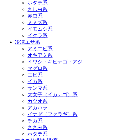
ホタテ系
さし虫系
赤虫系
ミミズ系
イモムシ系
イクラ系
冷凍エサ系
アミエビ系
オキアミ系
イワシ・キビナゴ・アジ
マグロ系
エビ系
イカ系
サンマ系
大女子（イカナゴ）系
カツオ系
アカハラ
イナダ（フクラギ）系
チカ系
ささみ系
ホタテ系