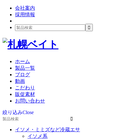
会社案内
採用情報
ホーム
製品一覧
ブログ
動画
こだわり
販促素材
お問い合わせ
絞り込み
Close
イソメ・ミミズなど冷蔵エサ
イソメ系