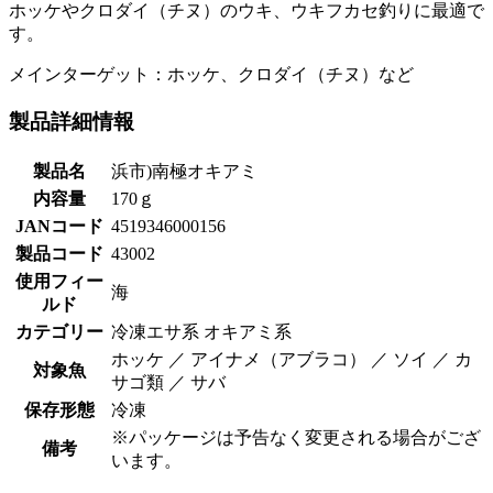
ホッケやクロダイ（チヌ）のウキ、ウキフカセ釣りに最適で
す。
メインターゲット：ホッケ、クロダイ（チヌ）など
製品詳細情報
製品名
浜市)南極オキアミ
内容量
170ｇ
JANコード
4519346000156
製品コード
43002
使用フィー
海
ルド
カテゴリー
冷凍エサ系
オキアミ系
ホッケ
／
アイナメ（アブラコ）
／
ソイ
／
カ
対象魚
サゴ類
／
サバ
保存形態
冷凍
※パッケージは予告なく変更される場合がござ
備考
います。