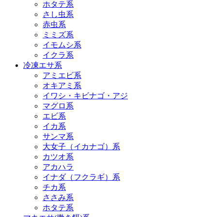
ホタテ系
さし虫系
赤虫系
ミミズ系
イモムシ系
イクラ系
冷凍エサ系
アミエビ系
オキアミ系
イワシ・キビナゴ・アジ
マグロ系
エビ系
イカ系
サンマ系
大女子（イカナゴ）系
カツオ系
アカハラ
イナダ（フクラギ）系
チカ系
ささみ系
ホタテ系