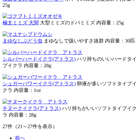
25g
極太ミミズ 大関
大型ミミズのドバミミズ
内容量：25g
まゆなしぶどう虫
まゆなしで扱いやすさ抜群
内容量：30匹
シルバーハードイクラ(アトラス)
ハリ持ちのいいハードタイ
プイクラ
内容量：28g
シュガーパワーイクラ(アトラス)
卵液が多いソフトタイプイ
クラ
内容量：1oz
チヌークイクラ(アトラス)
ハリ持ちがいいソフトタイプイク
ラ
内容量：28g
27
件
（21～27件を表示）
前へ