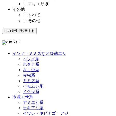
マキエサ系
その他
すべて
その他
この条件で検索する
イソメ・ミミズなど冷蔵エサ
イソメ系
ホタテ系
さし虫系
赤虫系
ミミズ系
イモムシ系
イクラ系
冷凍エサ系
アミエビ系
オキアミ系
イワシ・キビナゴ・アジ