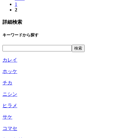
1
2
詳細検索
キーワードから探す
検索
カレイ
ホッケ
チカ
ニシン
ヒラメ
サケ
コマセ