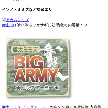
イソメ・ミミズなど冷蔵エサ
赤虫(水)
喰い渋るワカサギに効果絶大
内容量：5g
極太ミミズ ビッグアーミー
水中での目立ち度抜群
内容量：