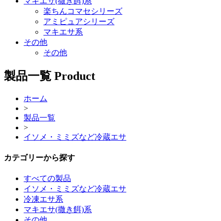
マキエサ(撒き餌)系
楽ちんコマセシリーズ
アミピュアシリーズ
マキエサ系
その他
その他
製品一覧
Product
ホーム
>
製品一覧
>
イソメ・ミミズなど冷蔵エサ
カテゴリーから探す
すべての製品
イソメ・ミミズなど冷蔵エサ
冷凍エサ系
マキエサ(撒き餌)系
その他